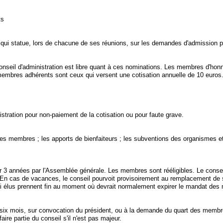
ts
reau qui statue, lors de chacune de ses réunions, sur les demandes d'admission 
onseil d'administration est libre quant à ces nominations. Les membres d'ho
membres adhérents sont ceux qui versent une cotisation annuelle de 10 euros.
stration pour non-paiement de la cotisation ou pour faute grave.
es membres ; les apports de bienfaiteurs ; les subventions des organismes et
r 3 années par l'Assemblée générale. Les membres sont rééligibles. Le consei
. En cas de vacances, le conseil pourvoit provisoirement au remplacement de s
i élus prennent fin au moment où devrait normalement expirer le mandat de
s six mois, sur convocation du président, ou à la demande du quart des membr
ire partie du conseil s'il n'est pas majeur.