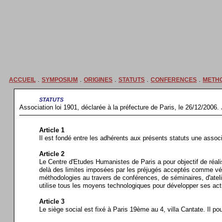
.
.
.
.
.
ACCUEIL
SYMPOSIUM
ORIGINES
STATUTS
CONFERENCES
METH
statuts
Association loi 1901, déclarée à la préfecture de Paris, le 26/12/200
Article 1
Il est fondé entre les adhérents aux présents statuts une associa
Article 2
Le Centre d'Etudes Humanistes de Paris a pour objectif de réali
delà des limites imposées par les préjugés acceptés comme véri
méthodologies au travers de conférences, de séminaires, d'ateli
utilise tous les moyens technologiques pour développer ses activ
Article 3
Le siège social est fixé à Paris 19ème au 4, villa Cantate. Il pou